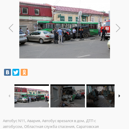
1
/
10
,
,
,
Aвтобус N11
Авария
Автобус врезался в дом
ДТП с
,
,
автобусом
Областная служба спасения
Саратовская