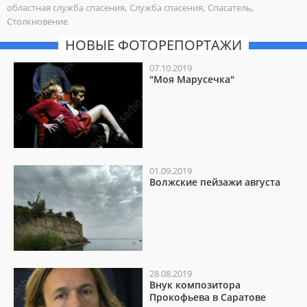
,
,
,
областная служба спасения
Служба спасения
Спасатель
Столкновение
НОВЫЕ ФОТОРЕПОРТАЖИ
07.10.2019
"Моя Марусечка"
01.09.2019
Волжские пейзажи августа
28.08.2019
Внук композитора
Прокофьева в Саратове