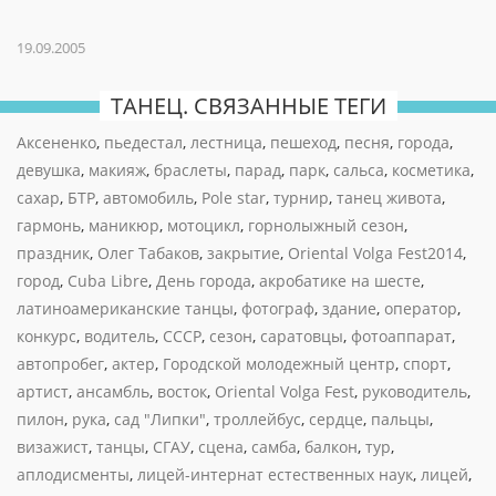
19.09.2005
ТАНЕЦ. СВЯЗАННЫЕ ТЕГИ
Аксененко
,
пьедестал
,
лестница
,
пешеход
,
песня
,
города
,
девушка
,
макияж
,
браслеты
,
парад
,
парк
,
сальса
,
косметика
,
сахар
,
БТР
,
автомобиль
,
Pole star
,
турнир
,
танец живота
,
гармонь
,
маникюр
,
мотоцикл
,
горнолыжный сезон
,
праздник
,
Олег Табаков
,
закрытие
,
Oriental Volga Fest2014
,
город
,
Cuba Libre
,
День города
,
акробатике на шесте
,
латиноамериканские танцы
,
фотограф
,
здание
,
оператор
,
конкурс
,
водитель
,
СССР
,
сезон
,
саратовцы
,
фотоаппарат
,
автопробег
,
актер
,
Городской молодежный центр
,
спорт
,
артист
,
ансамбль
,
восток
,
Oriental Volga Fest
,
руководитель
,
пилон
,
рука
,
сад "Липки"
,
троллейбус
,
сердце
,
пальцы
,
визажист
,
танцы
,
СГАУ
,
сцена
,
самба
,
балкон
,
тур
,
аплодисменты
,
лицей-интернат естественных наук
,
лицей
,